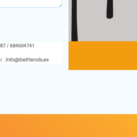
87 / 684604741
info@befriends.es
 :