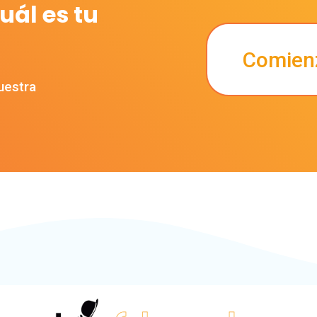
uál es tu
Comienz
uestra